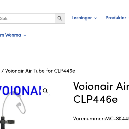
Search Button
earch
Løsninger
Produkter
r:
m Wenma
e
/ Voionair Air Tube for CLP446e
Voionair Ai
CLP446e
Varenummer:MC-SK44