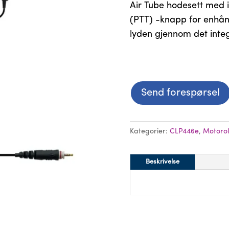
Air Tube hodesett med 
(PTT) -knapp for enhånd
lyden gjennom det inte
Send forespørsel
Kategorier:
CLP446e
,
Motoro
Beskrivelse