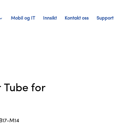
Mobil og IT
Innsikt
Kontakt oss
Support
r Tube for
B17-M14