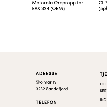
Motorola Ørepropp for
CLP
EVX S24 (OEM)
(5p
ADRESSE
TJ
Skolmar 19
DET
3232 Sandefjord
SER
IND
TELEFON