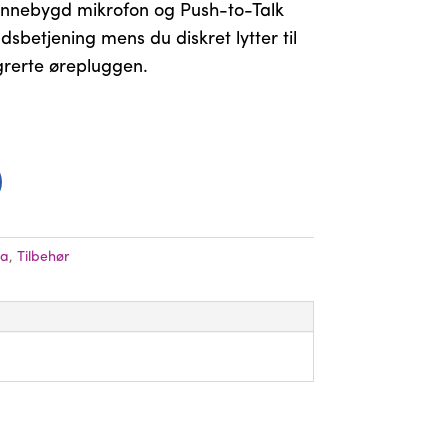
innebygd mikrofon og Push-to-Talk
sbetjening mens du diskret lytter til
grerte ørepluggen.
la
,
Tilbehør