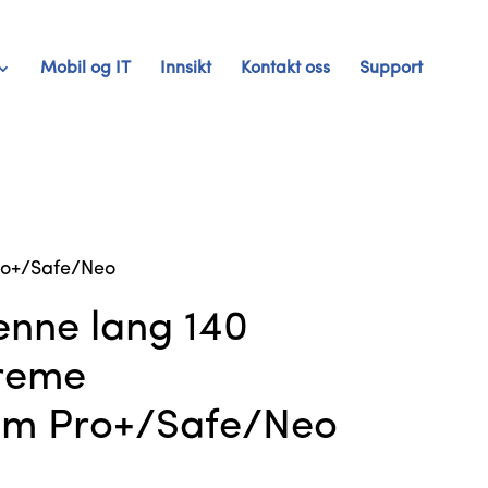
Mobil og IT
Innsikt
Kontakt oss
Support
Pro+/Safe/Neo
enne lang 140
treme
am Pro+/Safe/Neo