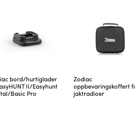
iac bord/hurtiglader
Zodiac
 easyHUNT II/Easyhunt
oppbevaringskoffert f
ital/Basic Pro
jaktradioer