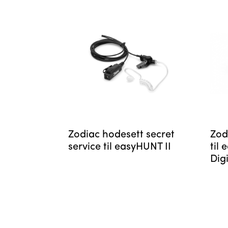
Zodiac hodesett secret
Zod
service til easyHUNT II
til
Dig