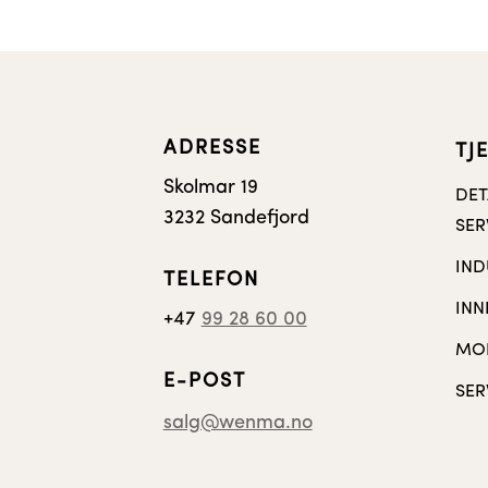
ADRESSE
TJ
Skolmar 19
DET
3232 Sandefjord
SER
IND
TELEFON
INN
+47
99 28 60 00
MOB
E-POST
SER
salg@wenma.no