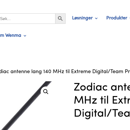
Search Button
earch
Løsninger
Produkter
r:
m Wenma
diac antenne lang 140 MHz til Extreme Digital/Team 
Zodiac ant
MHz til Ex
Digital/Te