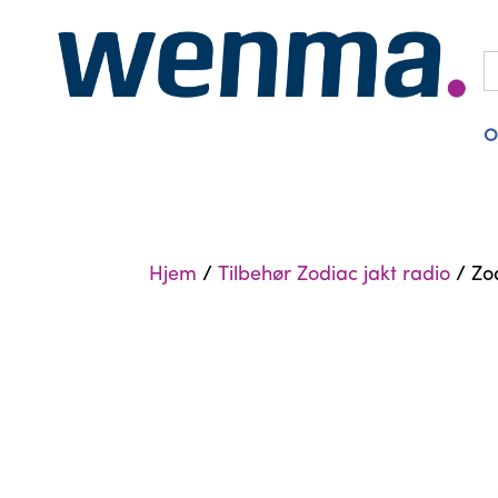
S
fo
O
Hjem
/
Tilbehør Zodiac jakt radio
/ Zo