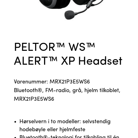
PELTOR™ WS™
ALERT™ XP Headset
Varenummer: MRX21P3E5WS6
Bluetooth®, FM-radio, grå, hjelm tilkoblet,
MRX21P3E5WS6
Hørselvern i to modeller: selvstendig
hodebøyle eller hjelmfeste
Bluetooth®-teknologi for tilkobling til én