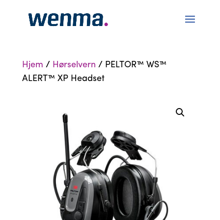
Hjem
/
Hørselvern
/ PELTOR™ WS™
ALERT™ XP Headset