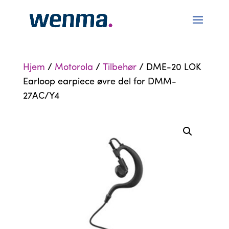
Hjem
/
Motorola
/
Tilbehør
/ DME-20 LOK
Earloop earpiece øvre del for DMM-
27AC/Y4